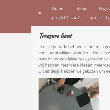
Ga
Home
inhoud
Projec
direct
project 3 jaar 2
project 1 j
naar
de
hoofdinhoud
Treasure hunt
In deze periode hebben ik met mijn gro
een aantal vakken waar je uit kon kiez
over dat er een fakkel was gestolen va
Wij hadden meerdere ideeen: meerdere p
Uit eindelijk hebben we gekozen om een 