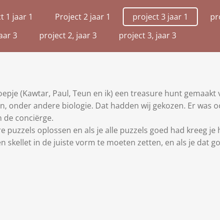
t 1 jaar 1
Project 2 jaar 1
project 3 jaar 1
pr
aar 3
project 2, jaar 3
project 3, jaar 3
epje (Kawtar, Paul, Teun en ik) een treasure hunt gemaakt 
en, onder andere biologie. Dat hadden wij gekozen. Er was 
n de conciërge.
uzzels oplossen en als je alle puzzels goed had kreeg je he
skellet in de juiste vorm te moeten zetten, en als je dat goe