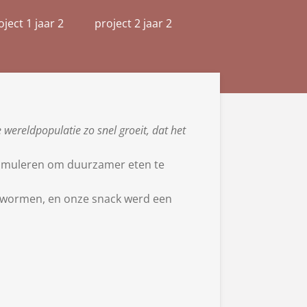
oject 1 jaar 2
project 2 jaar 2
ereldpopulatie zo snel groeit, dat het
stimuleren om duurzamer eten te
elwormen, en onze snack werd een