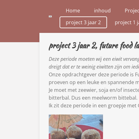
Ga
Home
inhoud
Projec
direct
project 3 jaar 2
project 1 j
naar
de
hoofdinhoud
project 3 jaar 2, future food 
Deze periode moeten wij een eiwit vervan
dreigt dat er te weinig eiwitten zijn om ie
Onze opdrachtgever deze periode is F
proeven op een leuke en spannende m
Je moet met zeewier, soja en/of inse
bitterbal. Dus een meelworm bittebal.
Ik zit deze periode in een groepje met 