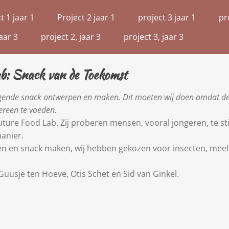
t 1 jaar 1
Project 2 jaar 1
project 3 jaar 1
pr
aar 3
project 2, jaar 3
project 3, jaar 3
lab: Snack van de Toekomst
gende snack ontwerpen en maken. Dit moeten wij doen omdat de w
dereen te voeden.
uture Food Lab. Zij proberen mensen, vooral jongeren, te 
anier.
cten en snack maken, wij hebben gekozen voor insecten, me
Guusje ten Hoeve, Otis Schet en Sid van Ginkel.